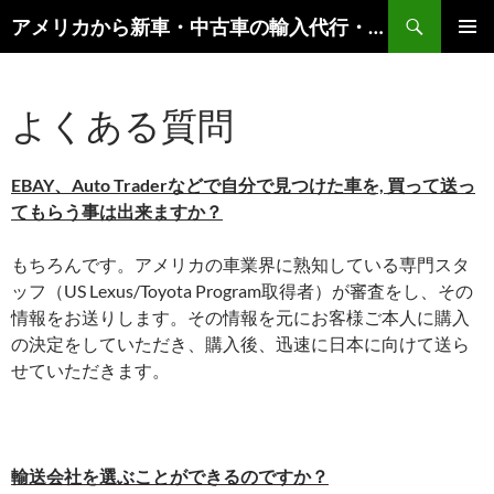
検
アメリカから新車・中古車の輸入代行・輸出代行・車オークション代行 – AutoGoods.US
索
コ
メインメ
ン
ニュー
テ
よくある質問
ン
ツ
へ
ス
EBAY、Auto Traderなどで自分で見つけた車を, 買って送っ
キ
てもらう事は出来ますか？
ッ
プ
もちろんです。アメリカの車業界に熟知している専門スタ
ッフ（US Lexus/Toyota Program取得者）が審査をし、その
情報をお送りします。その情報を元にお客様ご本人に購入
の決定をしていただき、購入後、迅速に日本に向けて送ら
せていただきます。
輸送会社を選ぶことができるのですか？