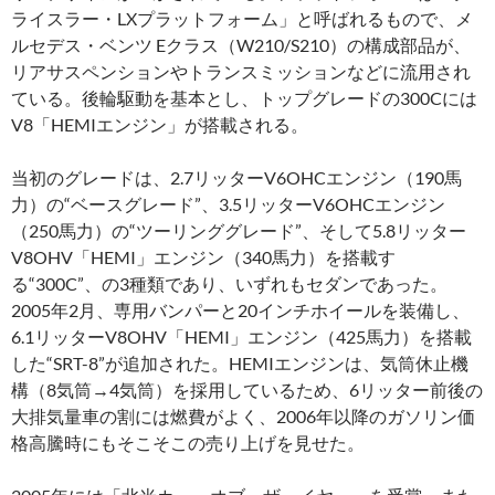
ライスラー・LXプラットフォーム」と呼ばれるもので、メ
ルセデス・ベンツ Eクラス（W210/S210）の構成部品が、
リアサスペンションやトランスミッションなどに流用され
ている。後輪駆動を基本とし、トップグレードの300Cには
V8「HEMIエンジン」が搭載される。
当初のグレードは、2.7リッターV6OHCエンジン（190馬
力）の“ベースグレード”、3.5リッターV6OHCエンジン
（250馬力）の“ツーリンググレード”、そして5.8リッター
V8OHV「HEMI」エンジン（340馬力）を搭載す
る“300C”、の3種類であり、いずれもセダンであった。
2005年2月、専用バンパーと20インチホイールを装備し、
6.1リッターV8OHV「HEMI」エンジン（425馬力）を搭載
した“SRT-8”が追加された。HEMIエンジンは、気筒休止機
構（8気筒→4気筒）を採用しているため、6リッター前後の
大排気量車の割には燃費がよく、2006年以降のガソリン価
格高騰時にもそこそこの売り上げを見せた。