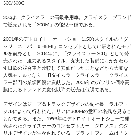
300/300C
300は、クライスラーの高級乗用車。クライスラーブランド
で販売される「300M」の後継車種である。
2001年のデトロイト・オートショーに50’sスタイルの「ダ
ッジ スーパー 8 HEMI」コンセプトとして出展されたモデ
ルを前身とし、2004年に、「クライスラー 300」として発
売された。迫力あるスタイル、充実した装備にもかかわら
ず日欧の競合車と比較して安価だったことなどから大変な
人気モデルとなり、旧ダイムラークライスラー、クライス
ラー部門の業績回復に貢献した。2006年のガソリン価格高
騰によるトレンドの変化以降の販売は低調である。
デザインはジープ＆トラックデザインの副社長、ラルフ・
ジルによって行われた。リアに300Mの意匠の名残を見るこ
とができる。また、1998年にデトロイトオートショーで発
表されたクライスラーのコンセプトカー「クロノス」のグ
リルデザインが生かされている。プラットフォームは「ク