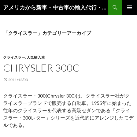
検
アメリカから新車・中古車の輸入代行・輸出代行・車オークション代行 – AutoGoods.US
索
コ
メインメ
ン
ニュー
テ
ン
「クライスラー」カテゴリーアーカイブ
ツ
へ
ス
キ
クライスラー
,
人気輸入車
ッ
CHRYSLER 300C
プ
2011/12/03
クライスラー・300(Chrysler 300)は、クライスラー社がク
ライスラーブランドで販売する自動車。1955年に始まった
往年のクライスラーを代表する高級セダンである「クライ
スラー・300レター」シリーズを近代的にアレンジしたモデ
ルである。