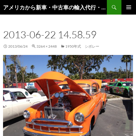
検
アメリカから新車・中古車の輸入代行・輸出代行・車オークション代行 – AutoGoods.US
索
コ
メインメ
ン
ニュー
テ
2013-06-22 14.58.59
ン
ツ
へ
2013/06/24
3264 × 2448
1950年式 シボレー
ス
キ
ッ
プ