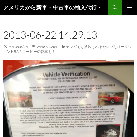
検
アメリカから新車・中古車の輸入代行・輸出代行・車オークション代行 – AutoGoods.US
索
コ
メインメ
ン
ニュー
テ
2013-06-22 14.29.13
ン
ツ
へ
2013/06/24
2448 × 3264
テレビでも放映されるセレブなオークシ
ス
ョン NBAのコービーの愛車も！！
キ
ッ
プ